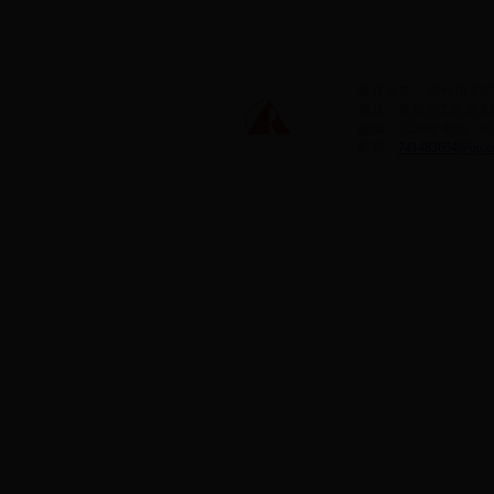
版权所有： 苏州市工艺美术
地址：苏州市工艺美术职
邮编：215000 电话：0512
邮箱：
741483654@qq.