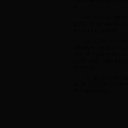
生艺术团纳新招生工作于近日圆
成。
我院大学生艺术团纳新招
艺术团，现场艺术团的同学们
行的有条不紊、顺畅有序。
10月12日下午，在大
等表演形式。虽然表演水平尚
有序。通过现场老师慎重考量
团的艺术训练、校园文化艺术
来蓬勃生机。
一年一度的艺术团纳新招生
展需要，为广大学生提供施展
彩，向更深层次推进。